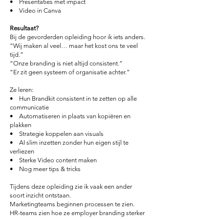
• Presentaties met impact
• Video in Canva
Resultaat?
Bij de gevorderden opleiding hoor ik iets anders.
“Wij maken al veel… maar het kost ons te veel
tijd.”
“Onze branding is niet altijd consistent.”
“Er zit geen systeem of organisatie achter.”
Ze leren:
• Hun Brandkit consistent in te zetten op alle
communicatie
• Automatiseren in plaats van kopiëren en
plakken
• Strategie koppelen aan visuals
• AI slim inzetten zonder hun eigen stijl te
verliezen
• Sterke Video content maken
• Nog meer tips & tricks
Tijdens deze opleiding zie ik vaak een ander
soort inzicht ontstaan.
Marketingteams beginnen processen te zien.
HR-teams zien hoe ze employer branding sterker