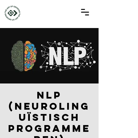
NLP
(Neuroling
uïstisch
programme