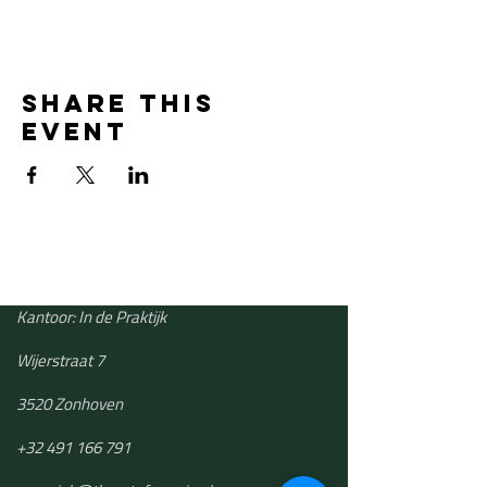
Share this
event
Kantoor: In de Praktijk
Wijerstraat 7
3520 Zonhoven
+32 491 166 791