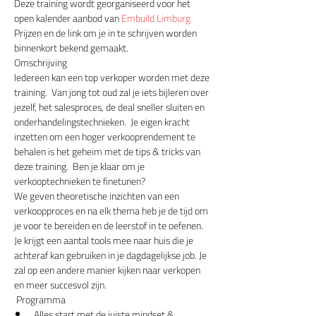
Deze training wordt georganiseerd voor het 
open kalender aanbod van 
Embuild Limburg
Prijzen en de link om je in te schrijven worden 
binnenkort bekend gemaakt.
Omschrijving 
Iedereen kan een top verkoper worden met deze 
training.  Van jong tot oud zal je iets bijleren over 
jezelf, het salesproces, de deal sneller sluiten en 
onderhandelingstechnieken.  Je eigen kracht 
inzetten om een hoger verkooprendement te 
behalen is het geheim met de tips & tricks van 
deze training.  Ben je klaar om je 
verkooptechnieken te finetunen?
We geven theoretische inzichten van een 
verkoopproces en na elk thema heb je de tijd om 
je voor te bereiden en de leerstof in te oefenen. 
Je krijgt een aantal tools mee naar huis die je 
achteraf kan gebruiken in je dagdagelijkse job. Je 
zal op een andere manier kijken naar verkopen 
en meer succesvol zijn.
 Programma 
Alles start met de juiste mindset & 