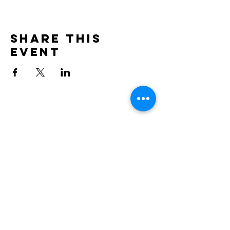
Share this
event
Kantoor: In de Praktijk
Wijerstraat 7
3520 Zonhoven
+32 491 166 791
​veroniek@theartofgrowing.be