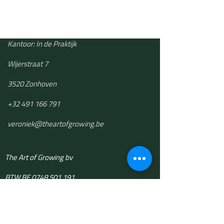
Kantoor: In de Praktijk
Wijerstraat 7
3520 Zonhoven
+32 491 166 791
​veroniek@theartofgrowing.be
The Art of Growing bv
BTW BE 0748.501.191