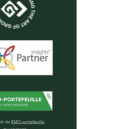
ik de
KMO-portefeuille