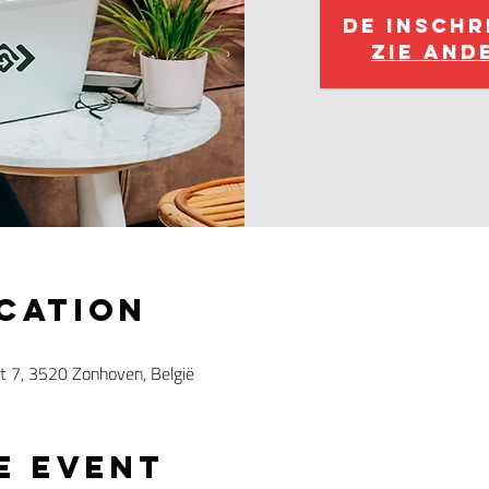
De inschr
Zie and
ocation
at 7, 3520 Zonhoven, België
e event