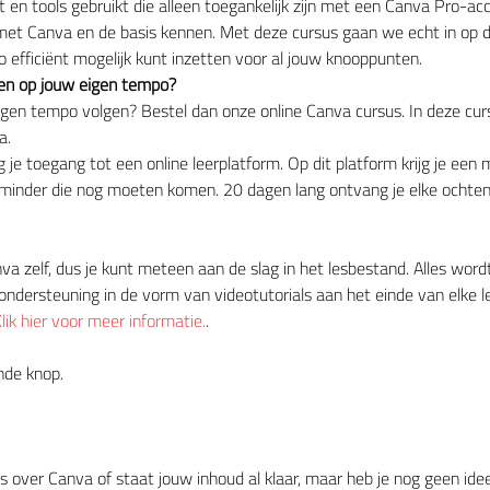
n tools gebruikt die alleen toegankelijk zijn met een Canva Pro-acco
met Canva en de basis kennen. Met deze cursus gaan we echt in op d
zo efficiënt mogelijk kunt inzetten voor al jouw knooppunten.
lgen op jouw eigen tempo?
 eigen tempo volgen? Bestel dan onze online Canva cursus. In deze curs
a.
jg je toegang tot een online leerplatform. Op dit platform krijg je een
le minder die nog moeten komen. 20 dagen lang ontvang je elke ochten
nva zelf, dus je kunt meteen aan de slag in het lesbestand. Alles word
ondersteuning in de vorm van videotutorials aan het einde van elke l
lik hier voor meer informatie.
.
ande knop.
is over Canva of staat jouw inhoud al klaar, maar heb je nog geen idee