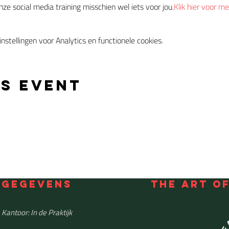
nze social media training misschien wel iets voor jou.
Klik hier voor me
stellingen voor Analytics en functionele cookies.
is event
GEGEVENS
THE ART O
Kantoor: In de Praktijk