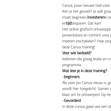
Canva, jouw nieuwe tool voor a
Ken je het gevoel? Je wilt gra
moet beginnen.
Investeren
in e
en
tijd
besparen. Dat kan!
Het online grafisch ontwerppl
presentaties en content voor j
moeten inschakelen? Hoe zorg 
deze Canva training!
Voor wie bedoeld?
Iedereen die graag leuke en c
programma.
Wat leer je in deze training?
-
beginners
Als voor jou Canva nieuw is, ge
wordt hier toegelicht. Samen
klaar om te ontwerpen! Op het
-
Gevorderd
In deze cursus gaan we een s