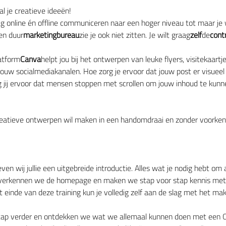
l je creatieve ideeën!
ag online én offline communiceren naar een hoger niveau tot maar je 
en duur
marketingbureau
zie je ook niet zitten. Je wilt graag
zelf
de
cont
atform
Canva
helpt jou bij het ontwerpen van leuke flyers, visitekaartje
ouw socialmediakanalen. Hoe zorg je ervoor dat jouw post er visueel 
jij ervoor dat mensen stoppen met scrollen om jouw inhoud te kunnen 
reatieve ontwerpen wil maken in een handomdraai en zonder voorkenn
ven wij jullie een uitgebreide introductie. Alles wat je nodig hebt om
 verkennen we de homepage en maken we stap voor stap kennis met d
 einde van deze training kun je volledig zelf aan de slag met het m
tap verder en ontdekken we wat we allemaal kunnen doen met een C