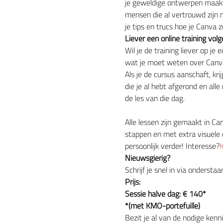
je geweldige ontwerpen maakt e
mensen die al vertrouwd zijn 
je tips en trucs hoe je Canva 
Liever een online training vo
Wil je de training liever op je
wat je moet weten over Canv
Als je de cursus aanschaft, kri
die je al hebt afgerond en al
de les van die dag.
Alle lessen zijn gemaakt in Ca
stappen en met extra visuele 
persoonlijk verder! Interesse?
K
Nieuwsgierig?
Schrijf je snel in via ondersta
Prijs:
Sessie halve dag: € 140*
*(met KMO-portefuille)
Bezit je al van de nodige kenn