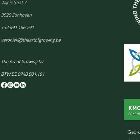
Wijerstraat 7
3520 Zonhoven
+32 491 166 791
​veroniek@theartofgrowing.be
The Art of Growing bv
BTW BE 0748.501.191
Gebru