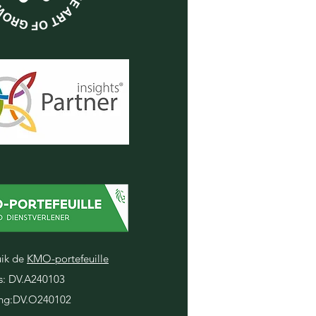
ik de
KMO-portefeuille
s: DV.A240103
ing:DV.O240102