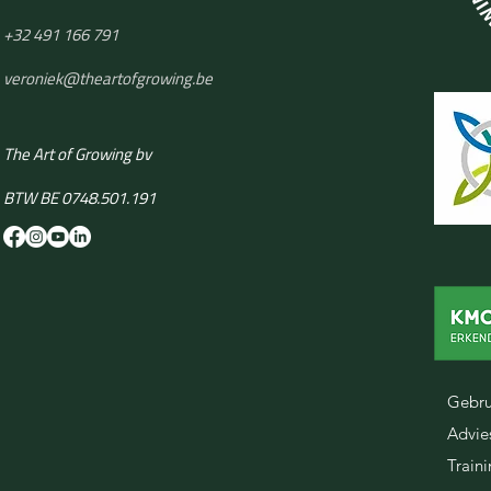
+32 491 166 791
​veroniek@theartofgrowing.be
The Art of Growing bv
BTW BE 0748.501.191
Gebru
Advie
Train