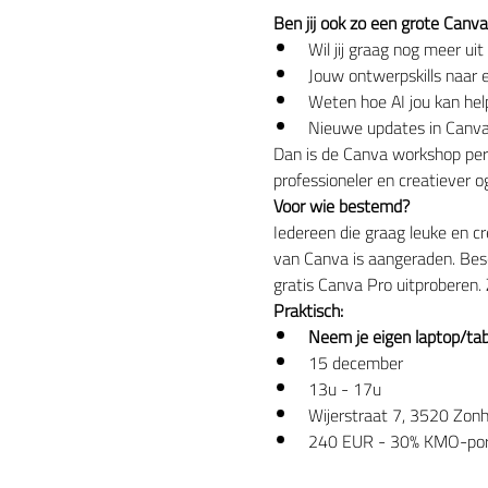
Ben jij ook zo een grote Canv
Wil jij graag nog meer ui
Jouw ontwerpskills naar e
Weten hoe AI jou kan hel
Nieuwe updates in Canv
Dan is de Canva workshop perf
professioneler en creatiever o
Voor wie bestemd?
Iedereen die graag leuke en c
van Canva is aangeraden. Besc
gratis Canva Pro uitproberen. 
Praktisch:
Neem je eigen laptop/ta
15 december
13u - 17u 
Wijerstraat 7, 3520 Zon
240 EUR - 30% KMO-porte