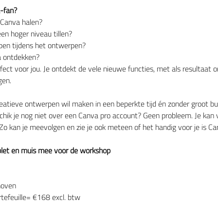
a-fan?
t Canva halen?
en hoger niveau tillen?
pen tijdens het ontwerpen?
a ontdekken?
ect voor jou. Je ontdekt de vele nieuwe functies, met als resultaat 
gen.
reatieve ontwerpen wil maken in een beperkte tijd én zonder groot bu
hik je nog niet over een Canva pro account? Geen probleem. Je kan v
Zo kan je meevolgen en zie je ook meteen of het handig voor je is Ca
blet en muis mee voor de workshop
hoven
feuille= €168 excl. btw