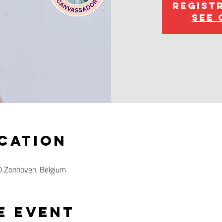
Regist
See 
ocation
0 Zonhoven, Belgium
e event