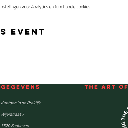
stellingen voor Analytics en functionele cookies.
is event
GEGEVENS
THE ART O
Kantoor: In de Praktijk
Wijerstraat 7
3520 Zonhoven