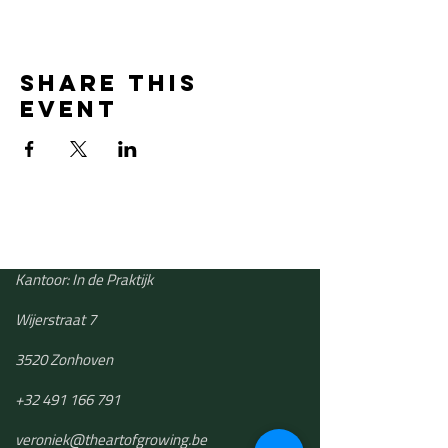
Share this
event
Kantoor: In de Praktijk
Wijerstraat 7
3520 Zonhoven
+32 491 166 791
​veroniek@theartofgrowing.be