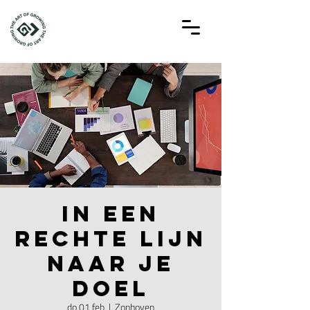
In een
rechte lijn
naar je
doel
do 01 feb
  |  
Zonhoven