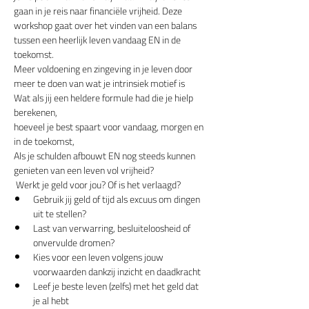
gaan in je reis naar financiële vrijheid. Deze 
workshop gaat over het vinden van een balans 
tussen een heerlijk leven vandaag EN in de 
toekomst.
Meer voldoening en zingeving in je leven door 
meer te doen van wat je intrinsiek motief is
Wat als jij een heldere formule had die je hielp 
berekenen,
hoeveel je best spaart voor vandaag, morgen en 
in de toekomst,
Als je schulden afbouwt EN nog steeds kunnen 
genieten van een leven vol vrijheid?
 Werkt je geld voor jou? Of is het verlaagd? 
Gebruik jij geld of tijd als excuus om dingen 
uit te stellen?
Last van verwarring, besluiteloosheid of 
onvervulde dromen?
Kies voor een leven volgens jouw 
voorwaarden dankzij inzicht en daadkracht
Leef je beste leven (zelfs) met het geld dat 
je al hebt