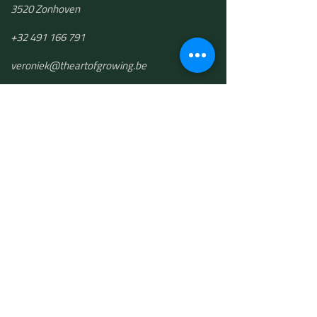
3520 Zonhoven
+32 491 166 791
​veroniek@theartofgrowing.be
The Art of Growing bv
BTW BE 0748.501.191
THE ART OF
GROWING