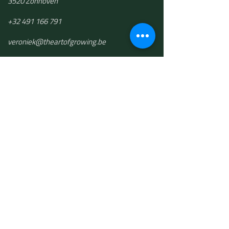
3520 Zonhoven
+32 491 166 791
​veroniek@theartofgrowing.be
The Art of Growing bv
BTW BE 0748.501.191
THE ART OF
GROWING