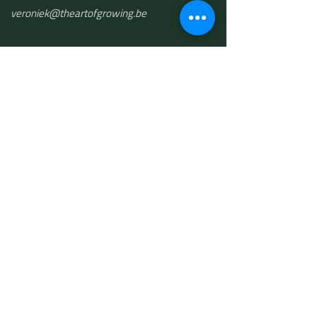
​veroniek@theartofgrowing.be
The Art of Growing bv
BTW BE 0748.501.191
THE ART OF
GROWING