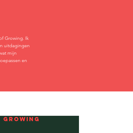
of Growing. Ik
ijn uitdagingen
wat mijn
 toepassen en
F GROWING