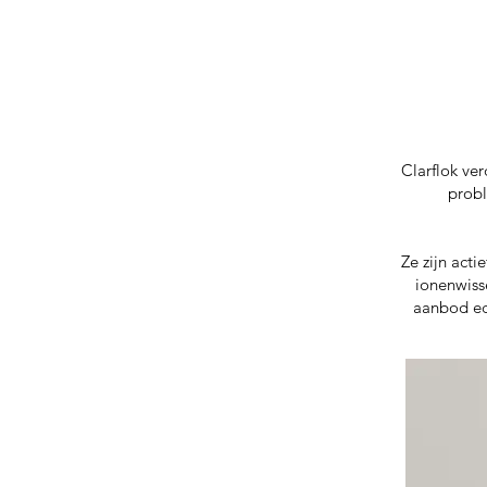
Clarflok ve
probl
Ze zijn acti
ionenwiss
aanbod eco