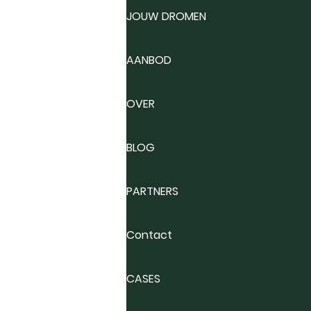
JOUW DROMEN
AANBOD
OVER
BLOG
PARTNERS
Contact
CASES