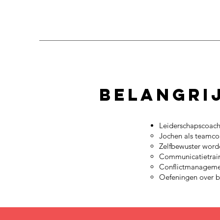
Belangrij
Leiderschapscoac
Jochen als teamco
Zelfbewuster word
Communicatietrai
Conflictmanagem
Oefeningen over be