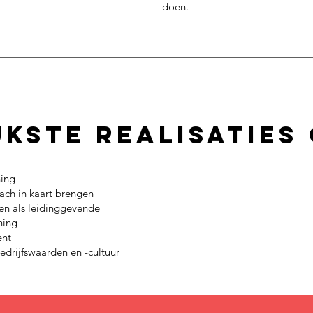
doen.
kste realisaties 
hing
ach in kaart brengen
en als leidinggevende
ning
ent
drijfswaarden en -cultuur