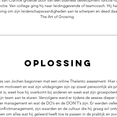
 van Clarflok groeide door van een business development functie na
tie. Van collega ging hij naar leidinggevende of teamcoach. Hij h
ing om zijn leiderschapsvaardigheden aan te scherpen en deed d
The Art of Growing.
oplossing
es van Jochen begonnen met een online Thalento assessment. Hier w
em motiveert en wat zijn uitdagingen zijn op zowel persoonlijk als p
 is, weet hoe hij overkomt bij anderen en weet wat zijn groeipotentie
zijn team aan te sturen. Vervolgens werd er tijdens de sessies dieper
 management en wat de DO’s en de DON’T’s zijn. Er werden oefe
nflictmanagement, zijn waarden en de cultuur die hij graag wil ont
en om alles wat hij geleerd heeft toe te passen in de praktijk en zo