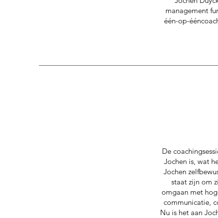
Jochen Duyck
management func
één-op-ééncoach
De coachingsessi
Jochen is, wat h
Jochen zelfbewust
staat zijn om 
omgaan met hoger
communicatie, co
Nu is het aan Joch