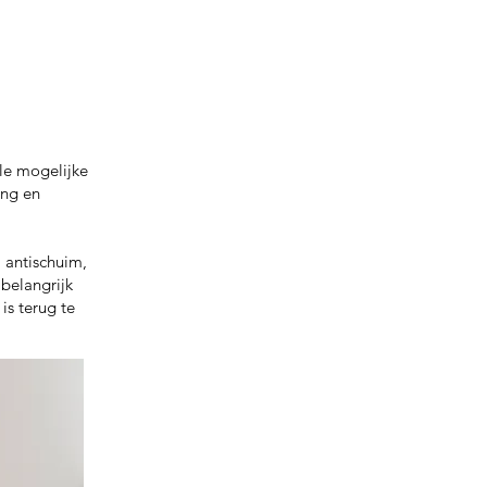
le mogelijke
ing en
e, antischuim,
 belangrijk
is terug te