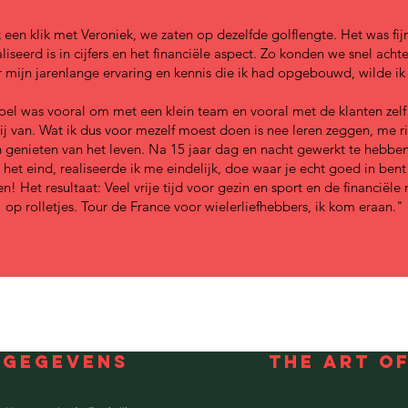
k een klik met Veroniek, we zaten op dezelfde golflengte. Het was fi
iseerd is in cijfers en het financiële aspect. Zo konden we snel acht
 mijn jarenlange ervaring en kennis die ik had opgebouwd, wilde ik
el was vooral om met een klein team en vooral met de klanten zelf
lij van. Wat ik dus voor mezelf moest doen is nee leren zeggen, me r
 genieten van het leven. Na 15 jaar dag en nacht gewerkt te hebbe
 het eind, realiseerde ik me eindelijk, doe waar je echt goed in bent
! Het resultaat: Veel vrije tijd voor gezin en sport en de financiële
op rolletjes. Tour de France voor wielerliefhebbers, ik kom eraan."
GEGEVENS
THE ART O