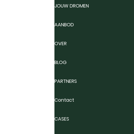
JOUW DROMEN
AANBOD
OVER
BLOG
PARTNERS
Contact
CASES