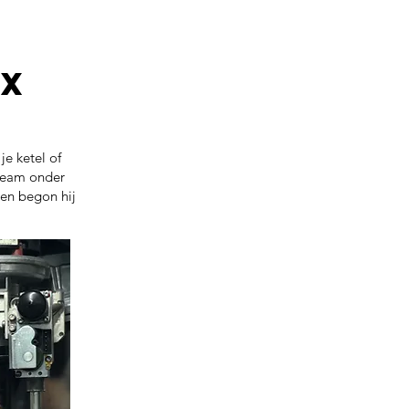
kx
e ketel of
 team onder
 en begon hij