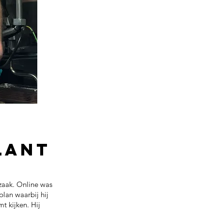
lant
zaak. Online was
plan waarbij hij
t kijken. Hij