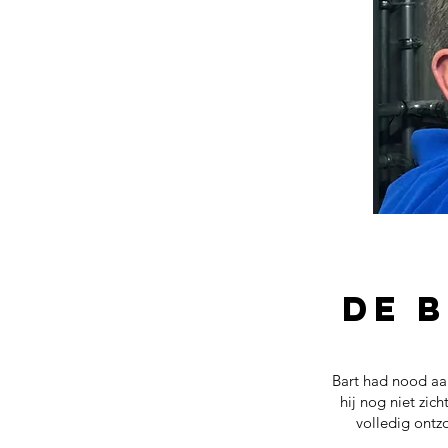
de 
Bart had nood aa
hij nog niet zic
volledig ontz