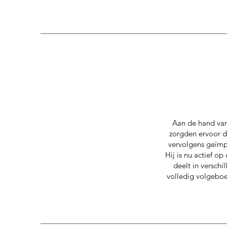
Aan de hand van
zorgden ervoor d
vervolgens geïmp
Hij is nu actief o
deelt in verschi
volledig volgeboek