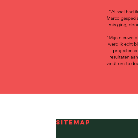
"Al snel had i
Marco gespecial
mis ging, door
"Mijn nieuwe do
werd ik echt b
projecten en
resultaten aan
vindt om te doen
SITEMAP