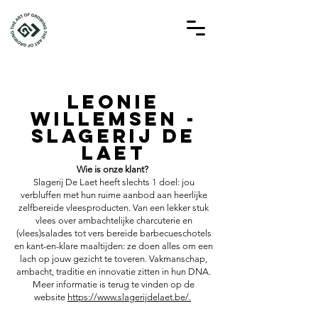
leonie
willemsen -
slagerij de
laet
Wie is onze klant?
Slagerij De Laet heeft slechts 1 doel: jou
verbluffen met hun ruime aanbod aan heerlijke
zelfbereide vleesproducten. Van een lekker stuk
vlees over ambachtelijke charcuterie en
(vlees)salades tot vers bereide barbecueschotels
en kant-en-klare maaltijden: ze doen alles om een
lach op jouw gezicht te toveren. Vakmanschap,
ambacht, traditie en innovatie zitten in hun DNA.
Meer informatie is terug te vinden op de
website
https://www.slagerijdelaet.be/.