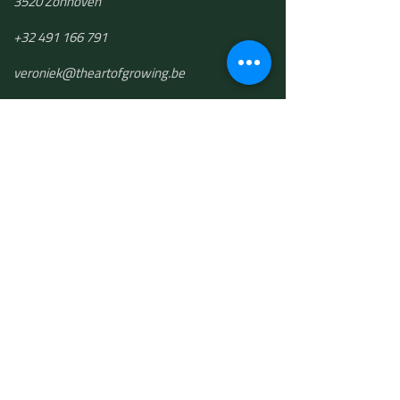
3520 Zonhoven
+32 491 166 791
​veroniek@theartofgrowing.be
The Art of Growing bv
BTW BE 0748.501.191
THE ART OF
GROWING