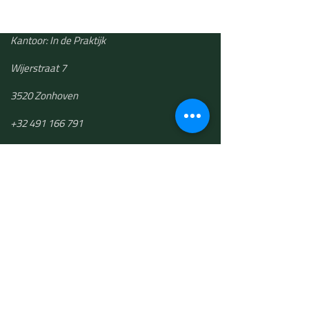
Kantoor: In de Praktijk
Wijerstraat 7
3520 Zonhoven
+32 491 166 791
​veroniek@theartofgrowing.be
The Art of Growing bv
BTW BE 0748.501.191